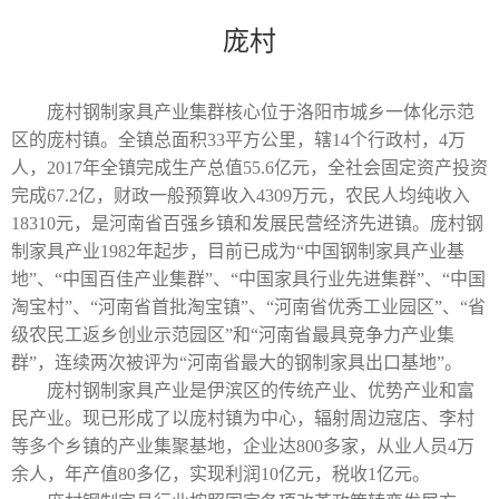
庞村
庞村钢制家具产业集群核心位于洛阳市城乡一体化示范
区的庞村镇。全镇总面积
33
平方公里，辖
14
个行政村，
4
万
人，
2017
年全镇完成生产总值
55.6
亿元，全社会固定资产投资
完成
67.2
亿，财政一般预算收入
4309
万元，农民人均纯收入
18310
元，是河南省百强乡镇和发展民营经济先进镇。庞村钢
制家具产业
1982
年起步，目前已成为“中国钢制家具产业基
地”、“中国百佳产业集群”、“中国家具行业先进集群”、“中国
淘宝村”、“河南省首批淘宝镇”、“河南省优秀工业园区”、“省
级农民工返乡创业示范园区
”
和“河南省最具竞争力产业集
群”，连续两次被评为“河南省最大的钢制家具出口基地”。
庞村钢制家具产业是伊滨区的传统产业、优势产业和富
民产业。现已形成了以庞村镇为中心，辐射周边寇店、李村
等多个乡镇的产业集聚基地，企业达
800
多家，从业人员
4
万
余人，年产值
80
多亿，实现利润
10
亿元，税收
1
亿元。