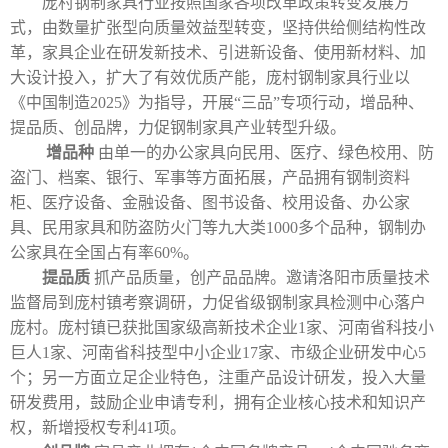
庞村钢制家具行业按照国家各项改革政策转变发展方
式，由数量扩张型向质量效益型转变，坚持供给侧结构性改
革，家具企业在研发新技术、引进新设备、使用新材料、加
大设计投入，扩大了有效优质产能，庞村钢制家具行业以
《中国制造
2025
》为指导，开展“三品”专项行动，增品种、
提品质、创品牌，力促钢制家具产业转型升级。
增品种
由单一的办公家具向民用、医疗、绿色校用、防
盗门、档案、银行、军事等方面拓展，产品拥有钢制资料
柜、医疗设备、金融设备、图书设备、校用设备、办公家
具、民用家具和防盗防火门等九大类
1000
多个品种，钢制办
公家具在全国占有率
60%
。
提品质
抓产品质量，创产品品牌。邀请洛阳市质量技术
监督局到庞村镇考察调研，力促省级钢制家具检测中心落户
庞村。庞村镇已获批国家级高新技术企业
1
家、河南省科技小
巨人
1
家、河南省科技型中小企业
17
家、市级企业研发中心
5
个；另一方面立足企业特色，注重产品设计研发，投入大量
研发费用，鼓励企业申请专利，拥有企业核心技术和知识产
权，新增授权专利
41
项。