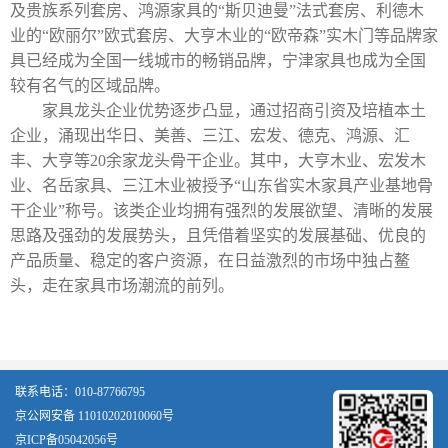
及贵族系列套房、鸿源家具的“斯贝迪曼”法式套房、利德木
业的“欧丽尔”欧式套房、大亨木业的“欧帝森”实木门等品牌家
具已经成为全国一线城市的畅销品牌，宁津家具也成为全国
较有名气的区域品牌。
家具龙头企业优势逐步凸显，通过招商引资及培植本土
企业，涌现出华日、美善、三江、宏发、德克、鸿源、汇
丰、大亨等
20
余家龙头骨干企业。其中，大亨木业、宏发木
业、名岳家具、三江木业被授予“山东省实木家具产业基地骨
干企业”称号。该类企业均拥有强烈的发展欲望、清晰的发展
思路及强劲的发展势头，且凭借着坚实的发展基础、优良的
产品质量、稳定的客户资源，在日益激烈的市场中独占鳌
头，走在家具市场潮流的前列。
联系电话：010-87766795
京公网安备 11010202010060号
京ICP备05042056号