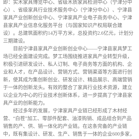
即：实木家具博览中心、省级木质家具检测中心（宁津分中
心）、省级家具行业技术服务中心（宁津分中心）、宁津县
家具产业创新创业中心、宁津家具产业电子商务中心、宁津
县家具产业信息化服务平台（与国家知识产权局联合建
设）。总建筑面积约
14
万平方米，总投资约
2.6
亿元，计划分
三期建设。
目前宁津县家具产业创新创业中心——宁津县家具梦工
场已经全面建设完成。梦工场围绕推进家具产业转型升级，
积极引进研发设计、私人订制、电子商务等方面的机构、企
业和人才，在产品设计、营销方式、营销渠道等方面进行创
新，使其成为集创新创业、研发设计、精品展示、高端营销
于一体的创新龙头。有效的整合了家具行业技术资源，建立
以企业为中心的行业技术创新体系，进一步提高了宁津县家
具产业的创新能力。
经过多年的发展，宁津家具产业链已经形成了木材经
营、“白茬”加工、零部件配套、油漆购销、成品组合到产品
销售的产、供、销一体化的产业链。在这条完备的产业链
中，既有集设计、研发、生产、销售于一体的企业
600
多家，