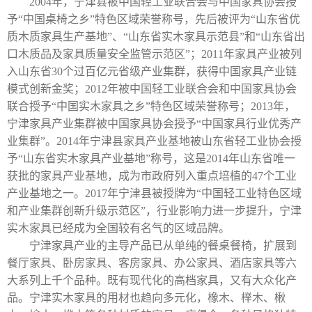
2004年，宁津县被中国轻工业联合会与中国家具协会授
予“中国桌椅之乡”特色区域荣誉称号，先后被评为“山东省优
质木质家具生产基地”、“山东省实木家具示范县”和“山东省出
口木质品及家具质量安全监管示范区”；
2011
年家具产业被列
入山东省
30
个过百亿元省级产业集群，获得中国家具产业链
模式创新金奖；
2012
年被中国轻工业联合会和中国家具协会
联合授予“中国实木家具之乡”特色区域荣誉称号；
2013
年，
宁津家具产业集群被中国家具协会授予“中国家具行业优秀产
业集群”。
2014
年宁津县家具产业基地被山东省轻工业协会授
予“山东省实木家具产业基地”称号，这是
2014
年山东省唯一
获批的家具产业基地，成为市政府列入重点培植的
47
个工业
产业基地之一。
2017
年宁津县被授牌为“中国轻工业特色区域
和产业集群创新升级示范区”，行业影响力进一步提升，宁津
实木家具已经成为全国较有名气的区域品牌。
宁津家具产业的主导产品已从单纯的餐桌餐椅，扩展到
餐厅家具、卧房家具、客房家具、办公家具、酒店家具等六
大系列上千个品种。既有现代化的高档家具，又有大众化产
品。宁津实木家具的用材也趋向多元化，橡木、榉木、楸