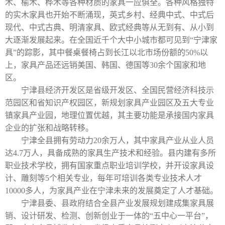
木、榆木、桦木等各种材质的家具一应俱全。各种风格独特
的实木家具也开始不断涌现，英式乡村、经典中式、中式后
现代、中式古典、明清家具、欧式经典等从无到有、从小到
大逐渐发展起来。在全国近千个大中小城市都可见到“宁津家
具”的踪影，其中餐桌餐椅占到长江以北市场份额的
50%
以
上，家具产品还远销美国、韩国、德国等
30
余个国家和地
区。
宁津县经济开发区是省级开发区、全国民营经济科技示
范园区和省知识产权园区，新规划家具产业园区及五大专业
镇家具产业园，地理位置优越，其主要功能是承接国内家具
企业的扩张和战略转移。
宁津全县拥有劳动力
20
余万人，其中家具产业从业人员
达
4.7
万人，具备成熟的家具生产技术和经验。县内建有多所
职业技术学校，拥有国家重点职业培训学校，并开设家具设
计、雕刻等
5
个相关专业，每年可培训各类专业技术人才
10000
多人，为家具产业在宁津未来的发展奠定了人才基础。
宁津县委、县政府结合全县产业发展规划建成集家具展
销、设计研发、检测、创新创业于一体的“五中心一平台”，