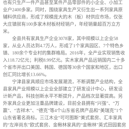
也有只生产一件产品甚至某件产品零部件的小企业、小加工
业户
2400
多家。同时，围绕家具生产又衍生出一系列家具原
辅料供应商，形成了规模庞大的木（板）材供应市场，仅张
大庄镇就有
100
多家木材板材经销户，年经销量超百万立方
米。
全县共有家具生产企业
3078
家，其中规模以上企业
58
家，从业人员达到
4.7
万人，形成了
1
个家具园区、
7
个特色乡
镇、
180
余个专业村的集群格局。
2016
年，全产业实现销售收
入
118.72
亿元；利税
8.99
亿元。实木家具产品远销国内二十多
个省市并出口美国、韩国、德国等
30
余个国家和地区，出口
创汇同比增长
13.66%
。
宁津县家具顺应市场发展潮流，不断调整产业结构，全
县家具产业规模以上企业全部建立了研发设计中心，研发设
计新产品，科技创新水平不断提升，产品档次显著提高。另
外家具企业更加注重品牌建设，目前全县拥有“兴强”、“万
赢”、“吉祥木”、“德克”等
4
个山东省名牌产品和“美瑞克”
1
个
山东省著名商标。三江木业“可可图斯”美式套房、汇丰家具
的“左岸尚东”欧式套房、金楸林家具的“金楸林”英式田园套房