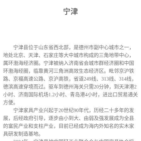
宁津
宁津县位于山东省西北部，是德州市副中心城市之一，
地处北京、天津、石家庄等大中城市构成的三角地带中心，
属环渤海经济圈。宁津被纳入济南省会城市群经济圈和中国
环渤海经圈，临靠黄河三角洲高效生态经济区。毗邻京沪铁
路、京福高速公路、京沪高铁，省道
249
线、
313
线、
314
线，
德滨高速穿境而过。驱车到德州海关只需
20
分钟，到天津港
2
小时、济南国际机场
1.2
小时、青岛港
4
小时，进出口贸易通关
方便。
宁津家具产业兴起于
20
世纪
90
年代，历经二十多年的发
展，后经政府引导，逐步由小到大、由弱及强发展成为全县
的富民产业和支柱产业，目前已经成为海内外知名的实木家
具研发制造基地。