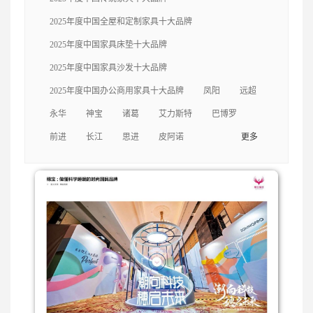
轩
中信
三福
美克
捷昌
克拉斯
自
2025年度中国全屋和定制家具十大品牌
由王国
左右
一木
梦神
福乐
永华
2025年度中国家具床垫十大品牌
2025年度中国家具沙发十大品牌
迪欧
美时
海太欧林
伍氏兴隆
亚振
2025年度中国办公商用家具十大品牌
凤阳
远超
永华
神宝
诸葛
艾力斯特
巴博罗
尚品宅配
曲美
卡芬达
圣奥
前进
长江
思进
皮阿诺
更多