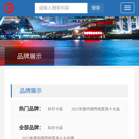
搜索
品牌展示
品牌展示
热门品牌：
科尔卡诺
2025年度中国传统家具十大品
牌
思进
鲁班木艺
懋隆
太和木作
艺尊
全部品牌：
科尔卡诺
2025年度中国传统家具十大品牌