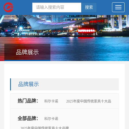
搜索
品牌展示
品牌展示
热门品牌：
科尔卡诺
2025年度中国传统家具十大品
牌
思进
鲁班木艺
懋隆
太和木作
艺尊
全部品牌：
科尔卡诺
2025年度中国传统家具十大品牌