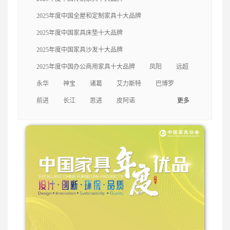
轩
中信
三福
美克
捷昌
克拉斯
自
2025年度中国全屋和定制家具十大品牌
由王国
左右
一木
梦神
福乐
永华
2025年度中国家具床垫十大品牌
2025年度中国家具沙发十大品牌
迪欧
美时
海太欧林
伍氏兴隆
亚振
2025年度中国办公商用家具十大品牌
凤阳
远超
永华
神宝
诸葛
艾力斯特
巴博罗
尚品宅配
曲美
卡芬达
圣奥
前进
长江
思进
皮阿诺
更多