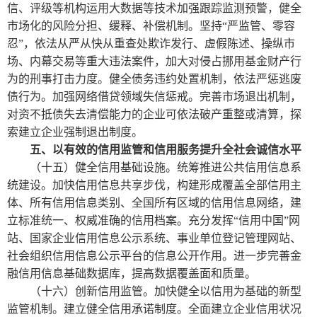
信、评级等机构运用大数据等技术加强跟踪监测预警，健全
市场化的风险分担、缓释、补偿机制。坚持“严监管、零容
忍”，依法从严从快从重查处欺诈发行、虚假陈述、操纵市
场、内幕交易等重大违法案件，加大对侵占挪用基金财产行
为的刑事打击力度。健全债务违约处置机制，依法严惩逃废
债行为。加强网络借贷领域失信惩戒。完善市场退出机制，
对资不抵债失去清偿能力的企业可依法破产重整或清算，探
索建立企业强制退出制度。
五、以有效的信用监管和信用服务提升全社会诚信水平
（十五）健全信用基础设施。统筹推进公共信用信息系
统建设。加快信用信息共享步伐，构建形成覆盖全部信用主
体、所有信用信息类别、全国所有区域的信用信息网络，建
立标准统一、权威准确的信用档案。充分发挥“信用中国”网
站、国家企业信用信息公示系统、事业单位登记管理网站、
社会组织信用信息公示平台的信息公开作用。进一步完善金
融信用信息基础数据库，提高数据覆盖面和质量。
（十六）创新信用监管。加快健全以信用为基础的新型
监管机制。建立健全信用承诺制度。全面建立企业信用状况