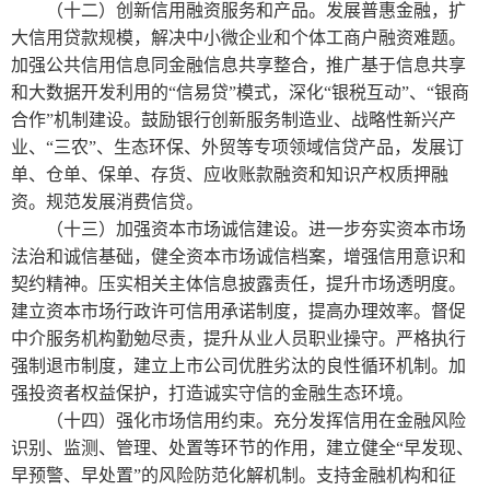
（十二）创新信用融资服务和产品。发展普惠金融，扩
大信用贷款规模，解决中小微企业和个体工商户融资难题。
加强公共信用信息同金融信息共享整合，推广基于信息共享
和大数据开发利用的“信易贷”模式，深化“银税互动”、“银商
合作”机制建设。鼓励银行创新服务制造业、战略性新兴产
业、“三农”、生态环保、外贸等专项领域信贷产品，发展订
单、仓单、保单、存货、应收账款融资和知识产权质押融
资。规范发展消费信贷。
（十三）加强资本市场诚信建设。进一步夯实资本市场
法治和诚信基础，健全资本市场诚信档案，增强信用意识和
契约精神。压实相关主体信息披露责任，提升市场透明度。
建立资本市场行政许可信用承诺制度，提高办理效率。督促
中介服务机构勤勉尽责，提升从业人员职业操守。严格执行
强制退市制度，建立上市公司优胜劣汰的良性循环机制。加
强投资者权益保护，打造诚实守信的金融生态环境。
（十四）强化市场信用约束。充分发挥信用在金融风险
识别、监测、管理、处置等环节的作用，建立健全“早发现、
早预警、早处置”的风险防范化解机制。支持金融机构和征