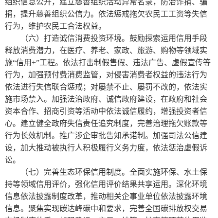
组织信息公开，建立慈善组织活动异常名录，防治诈捐、骗
捐，提升慈善组织公信力。依法惩戒拖欠农民工工资等失信
行为，维护农民工合法权益。
（六）打造诚信消费投资环境。鼓励探索运用信用手段
释放消费潜力，在医疗、养老、家政、旅游、购物等领域实
施“信用+”工程。依法打击制假售假、违法广告、虚假宣传等
行为，加强预付费消费监管，对侵害消费者权益的违法行为
依法进行失信联合惩戒；对屡禁不止、屡罚不改的，依法实
施市场禁入。加强法治政府、诚信政府建设，在政府和社会
资本合作、招商引资等活动中依法诚信履约，增强投资者信
心。建立健全政府失信责任追究制度，完善治理拖欠账款等
行为长效机制。推广涉企审批告知承诺制。加强司法公信建
设，加大推动被执行人积极履行义务力度，依法惩治虚假诉
讼。
（七）完善生态环保信用制度。全面实施环保、水土保
持等领域信用评价，强化信用评价结果共享运用。深化环境
信息依法披露制度改革，推动相关企事业单位依法披露环境
信息。聚焦实现碳达峰碳中和要求，完善全国碳排放权交易