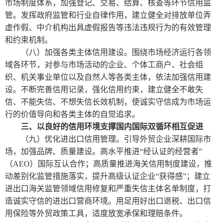
市场制度体系，加强登记、交易、结算、核查等环节信用监
管。发挥政府监管和行业自律作用，建立健全对排放单位弄
虚作假、中介机构出具虚假报告等违法违规行为的有效管理
和约束机制。
（八）加强各类主体信用建设。围绕市场经济运行各领
域各环节，对参与市场活动的企业、个体工商户、社会组
织、机关事业单位以及自然人等各类主体，依法加强信用建
设。不断完善信用记录，强化信用约束，建立健全不敢失
信、不能失信、不想失信长效机制，使诚实守信成为市场运
行的价值导向和各类主体的自觉追求。
三、以良好的信用环境支撑国内国际双循环相互促进
（九）优化进出口信用管理。引导外贸企业深耕国际市
场，加强品牌、质量建设。高水平推进“经认证的经营者”
（AEO）国际互认合作；高质量推进海关信用制度建设，推
动差别化监管措施落实，提升高级认证企业“获得感”；建立
进出口海关监管领域信用修复和严重失信主体名单制度，打
造诚实守信的进出口营商环境。用足用好出口退税、出口信
用保险等外贸政策工具，适度放宽承保和理赔条件。