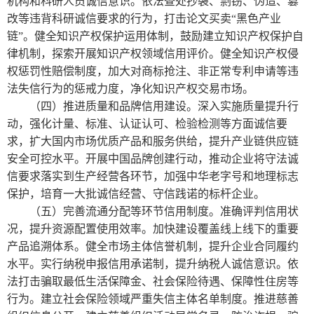
机构和科研人员诚信意识。依法查处抄袭、剽窃、伪造、篡
改等违背科研诚信要求的行为，打击论文买卖“黑色产业
链”。健全知识产权保护运用体制，鼓励建立知识产权保护自
律机制，探索开展知识产权领域信用评价。健全知识产权侵
权惩罚性赔偿制度，加大对商标抢注、非正常专利申请等违
法失信行为的惩戒力度，净化知识产权交易市场。
（四）推进质量和品牌信用建设。深入实施质量提升行
动，强化计量、标准、认证认可、检验检测等方面诚信要
求，扩大国内市场优质产品和服务供给，提升产业链供应链
安全可控水平。开展中国品牌创建行动，推动企业将守法诚
信要求落实到生产经营各环节，加强中华老字号和地理标志
保护，培育一大批诚信经营、守信践诺的标杆企业。
（五）完善流通分配等环节信用制度。准确评判信用状
况，提升资源配置使用效率。加快建设覆盖线上线下的重要
产品追溯体系。健全市场主体信誉机制，提升企业合同履约
水平。实行纳税申报信用承诺制，提升纳税人诚信意识。依
法打击骗取最低生活保障金、社会保险待遇、保障性住房等
行为。建立社会保险领域严重失信主体名单制度。推进慈善