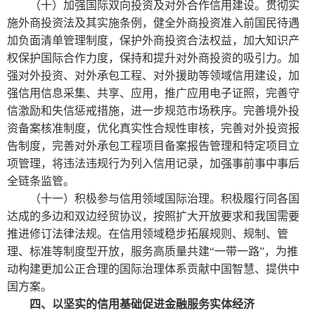
（十）加强国际双向投资及对外合作信用建设。贯彻实
施外商投资法及其实施条例，健全外商投资准入前国民待遇
加负面清单管理制度，保护外商投资合法权益，加大知识产
权保护国际合作力度，保持和提升对外商投资的吸引力。加
强对外投资、对外承包工程、对外援助等领域信用建设，加
强信用信息采集、共享、应用，推广应用电子证照，完善守
信激励和失信惩戒措施，进一步规范市场秩序。完善境外投
资备案核准制度，优化真实性合规性审核，完善对外投资报
告制度，完善对外承包工程项目备案报告管理和特定项目立
项管理，将违法违规行为列入信用记录，加强事前事中事后
全链条监管。
（十一）积极参与信用领域国际治理。积极履行同各国
达成的多边和双边经贸协议，按照扩大开放要求和我国需要
推进修订法律法规。在信用领域稳步拓展规则、规制、管
理、标准等制度型开放，服务高质量共建“一带一路”，为推
动构建更加公正合理的国际治理体系贡献中国智慧、提供中
国方案。
四、以坚实的信用基础促进金融服务实体经济