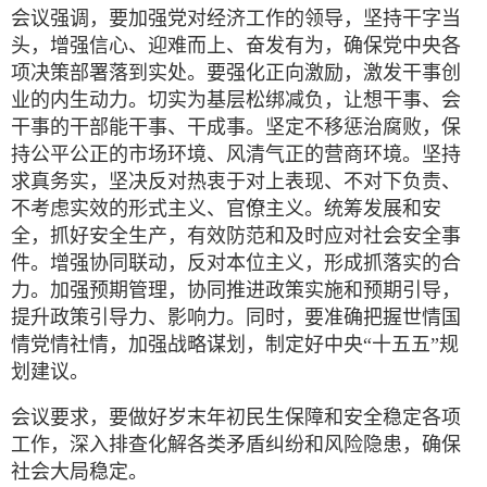
会议强调，要加强党对经济工作的领导，坚持干字当
头，增强信心、迎难而上、奋发有为，确保党中央各
项决策部署落到实处。要强化正向激励，激发干事创
业的内生动力。切实为基层松绑减负，让想干事、会
干事的干部能干事、干成事。坚定不移惩治腐败，保
持公平公正的市场环境、风清气正的营商环境。坚持
求真务实，坚决反对热衷于对上表现、不对下负责、
不考虑实效的形式主义、官僚主义。统筹发展和安
全，抓好安全生产，有效防范和及时应对社会安全事
件。增强协同联动，反对本位主义，形成抓落实的合
力。加强预期管理，协同推进政策实施和预期引导，
提升政策引导力、影响力。同时，要准确把握世情国
情党情社情，加强战略谋划，制定好中央“十五五”规
划建议。
会议要求，要做好岁末年初民生保障和安全稳定各项
工作，深入排查化解各类矛盾纠纷和风险隐患，确保
社会大局稳定。