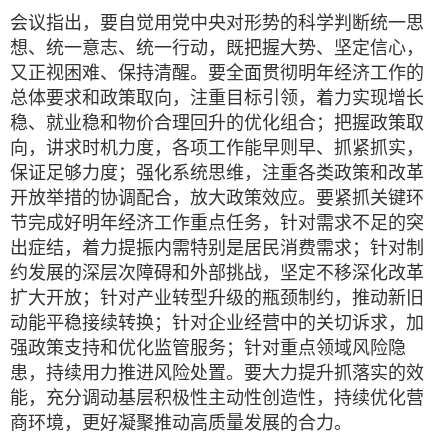
会议指出，要自觉用党中央对形势的科学判断统一思
想、统一意志、统一行动，既把握大势、坚定信心，
又正视困难、保持清醒。要全面贯彻明年经济工作的
总体要求和政策取向，注重目标引领，着力实现增长
稳、就业稳和物价合理回升的优化组合；把握政策取
向，讲求时机力度，各项工作能早则早、抓紧抓实，
保证足够力度；强化系统思维，注重各类政策和改革
开放举措的协调配合，放大政策效应。要紧抓关键环
节完成好明年经济工作重点任务，针对需求不足的突
出症结，着力提振内需特别是居民消费需求；针对制
约发展的深层次障碍和外部挑战，坚定不移深化改革
扩大开放；针对产业转型升级的瓶颈制约，推动新旧
动能平稳接续转换；针对企业经营中的关切诉求，加
强政策支持和优化监管服务；针对重点领域风险隐
患，持续用力推进风险处置。要大力提升抓落实的效
能，充分调动基层积极性主动性创造性，持续优化营
商环境，更好凝聚推动高质量发展的合力。