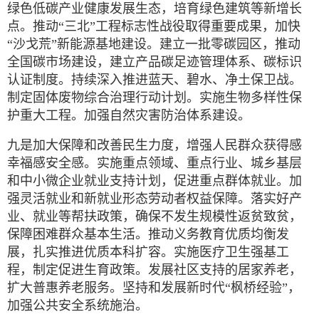
绿色低碳产业健康发展生态，培育绿色建筑等新增长
点。推动“三北”工程标志性战役取得重要成果，加快
“沙戈荒”新能源基地建设。建立一批零碳园区，推动
全国碳市场建设，建立产品碳足迹管理体系、碳标识
认证制度。持续深入推进蓝天、碧水、净土保卫战。
制定固体废物综合治理行动计划。实施生物多样性保
护重大工程。加强自然灾害防治体系建设。
九是加大保障和改善民生力度，增强人民群众获得感
幸福感安全感。实施重点领域、重点行业、城乡基层
和中小微企业就业支持计划，促进重点群体就业。加
强灵活就业和新就业形态劳动者权益保障。落实好产
业、就业等帮扶政策，确保不发生规模性返贫致贫，
保障困难群众基本生活。推动义务教育优质均衡发
展，扎实推进优质本科扩容。实施医疗卫生强基工
程，制定促进生育政策。发展社区支持的居家养老，
扩大普惠养老服务。坚持和发展新时代“枫桥经验”，
加强公共安全系统施治。