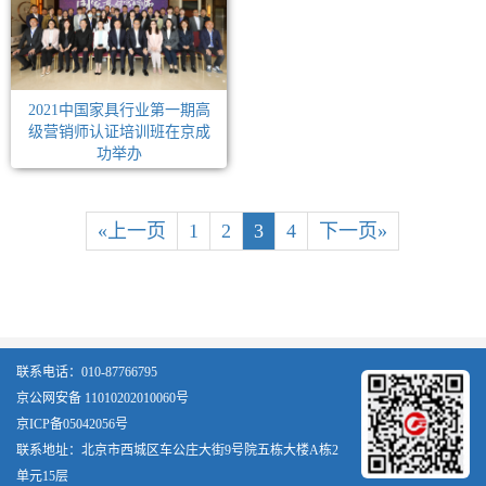
2021中国家具行业第一期高
级营销师认证培训班在京成
功举办
«上一页
1
2
3
4
下一页»
联系电话：010-87766795
京公网安备 11010202010060号
京ICP备05042056号
联系地址：北京市西城区车公庄大街9号院五栋大楼A栋2
单元15层